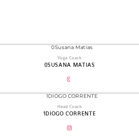
EQUIPA
SONHOS TÊM 
Yoga Coach
0SUSANA MATIAS
EU AQUI!
Head Coach
1DIOGO CORRENTE